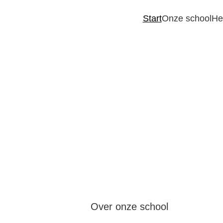
Start
Onze school
He
Steinerscho
Over onze school