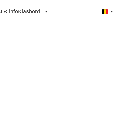
t & info
Klasbord
rwijs