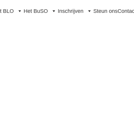
t BLO
Het BuSO
Inschrijven
Steun ons
Contac
ol in het Buitengewoon Onde